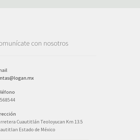
omunícate con nosotros
ail
entas@logan.mx
eléfono
3568544
rección
rretera Cuautitlán Teoloyucan Km 13.5
autitlan Estado de México