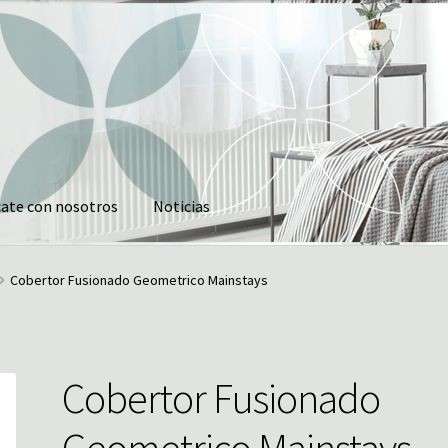
ate con nosotros
Noticias
tros
Noticias
Cobertor Fusionado Geometrico Mainstays
Cobertor Fusionado
Geometrico Mainstays