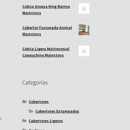
Cobija Gruesa King Marino
Mainstays
Cobertor Fusionado Animal
Mainstays
Cobija Ligera Matrimonial
Cappuchino Mainstays
Categorías
Cobertores
Cobertores Estampados
o
Cobertores Ligeros