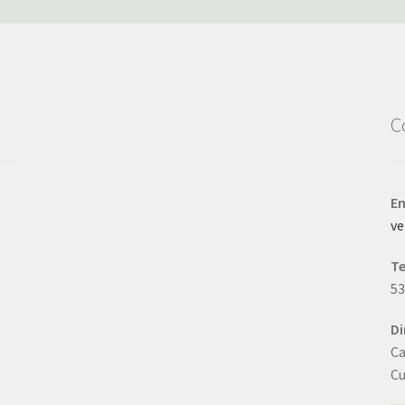
C
Em
v
T
5
Di
Ca
Cu