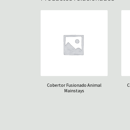
Cobertor Fusionado Animal
C
Mainstays