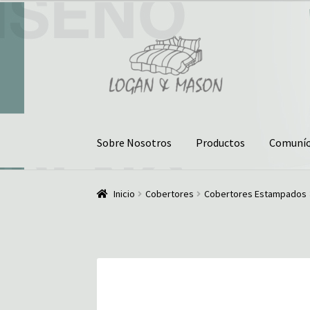
Ir
Ir
a
al
la
contenido
navegación
Sobre Nosotros
Productos
Comuníc
Inicio
¿Quiénes somos?
Comunícate con noso
Inicio
Cobertores
Cobertores Estampados