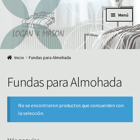
Ir
Ir
Menú
a
al
la
contenido
navegación
Inicio
Inicio
Fundas para Almohada
¿Quiénes somos?
Fundas para Almohada
Comunícate con nosotros
Noticias
No se encontraron productos que concuerden con
la selección.