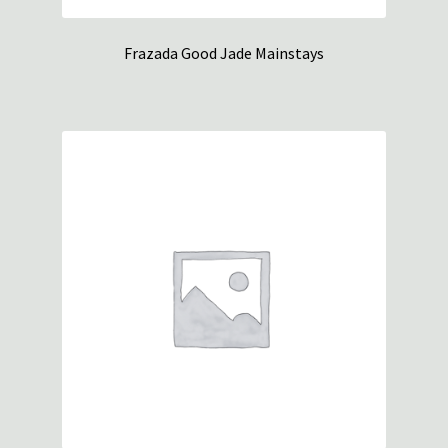
Frazada Good Jade Mainstays