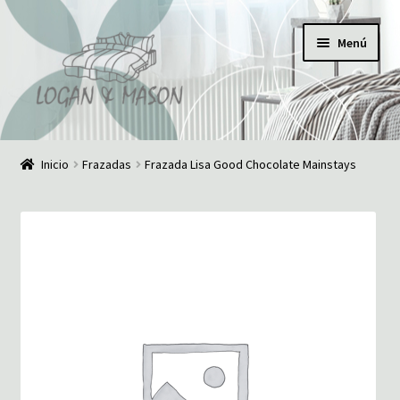
Ir
Ir
Menú
a
al
la
contenido
navegación
Inicio
Inicio
Frazadas
Frazada Lisa Good Chocolate Mainstays
¿Quiénes somos?
Comunícate con nosotros
Noticias