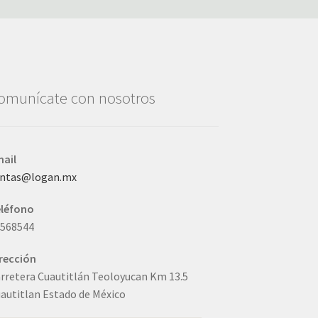
omunícate con nosotros
ail
entas@logan.mx
eléfono
3568544
rección
rretera Cuautitlán Teoloyucan Km 13.5
autitlan Estado de México