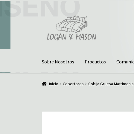
Ir
Ir
a
al
la
contenido
navegación
Sobre Nosotros
Productos
Comuníc
Inicio
¿Quiénes somos?
Comunícate con noso
Inicio
Cobertores
Cobija Gruesa Matrimonia