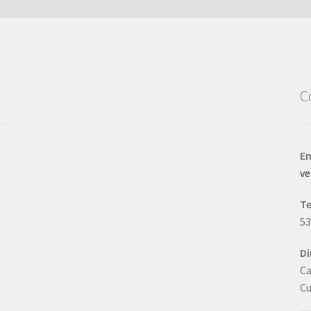
C
Em
v
T
5
Di
Ca
Cu