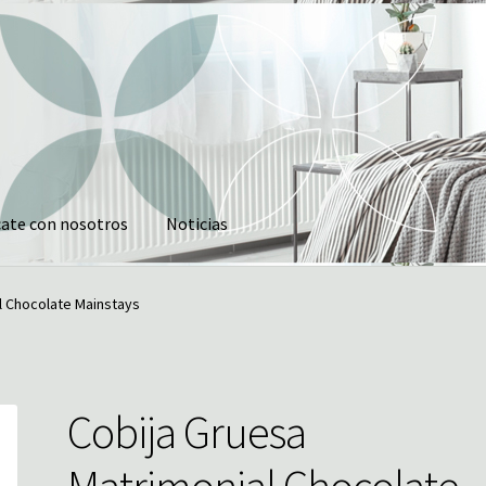
ate con nosotros
Noticias
tros
Noticias
l Chocolate Mainstays
Cobija Gruesa
Matrimonial Chocolate