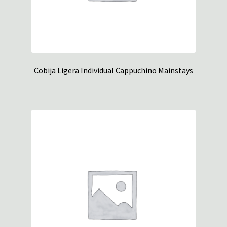
Cobija Ligera Individual Cappuchino Mainstays