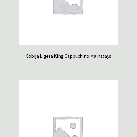
Cobija Ligera King Cappuchino Mainstays