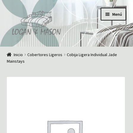
Ir
Ir
Menú
a
al
la
contenido
navegación
Inicio
Inicio
Cobertores Ligeros
Cobija Ligera Individual Jade
Mainstays
¿Quiénes somos?
Comunícate con nosotros
Noticias