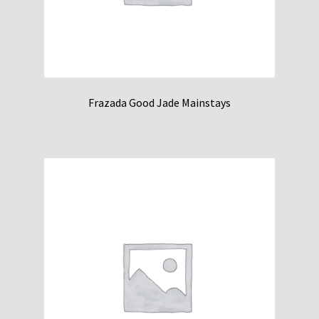
Frazada Good Jade Mainstays