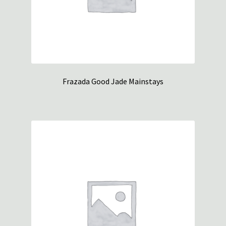
Frazada Good Jade Mainstays