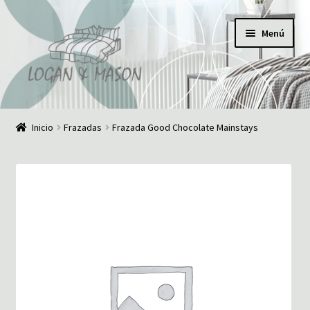
Ir
Ir
Menú
a
al
la
contenido
navegación
Inicio
Inicio
Frazadas
Frazada Good Chocolate Mainstays
¿Quiénes somos?
Comunícate con nosotros
Noticias