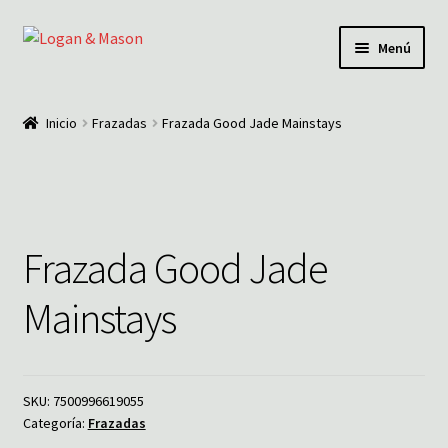
Ir
Ir
Menú
a
al
la
contenido
Inicio
navegación
Inicio
Frazadas
Frazada Good Jade Mainstays
¿Quiénes somos?
Comunícate con nosotros
Frazada Good Jade
Noticias
Mainstays
SKU:
7500996619055
Categoría:
Frazadas