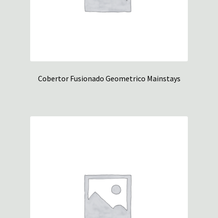
Cobertor Fusionado Geometrico Mainstays