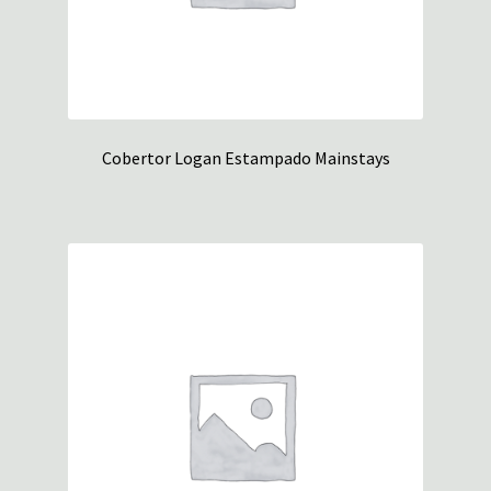
Cobertor Logan Estampado Mainstays