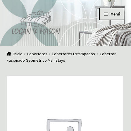
Ir
Ir
Menú
a
al
la
contenido
navegación
Inicio
Inicio
Cobertores
Cobertores Estampados
Cobertor
Fusionado Geometrico Mainstays
¿Quiénes somos?
Comunícate con nosotros
Noticias